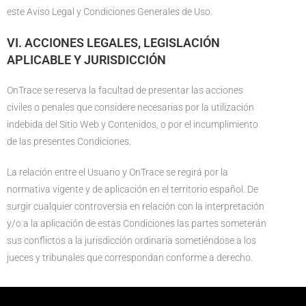
este Aviso Legal y Condiciones Generales de Uso.
VI. ACCIONES LEGALES, LEGISLACIÓN
APLICABLE Y JURISDICCIÓN
OnTrace se reserva la facultad de presentar las acciones
civiles o penales que considere necesarias por la utilización
indebida del Sitio Web y Contenidos, o por el incumplimiento
de las presentes Condiciones.
La relación entre el Usuario y OnTrace se regirá por la
normativa vigente y de aplicación en el territorio español. De
surgir cualquier controversia en relación con la interpretación
y/o a la aplicación de estas Condiciones las partes someterán
sus conflictos a la jurisdicción ordinaria sometiéndose a los
jueces y tribunales que correspondan conforme a derecho.