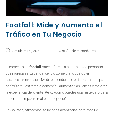
Footfall: Mide y Aumenta el
Tráfico en Tu Negocio
octubre 14, 2025
Gestión de comedores
El concepto de
footfall
hace referencia al número de personas
que ingresan a tu tienda, centro comercial o cualquier
establecimiento físico. Medir este indicador es fundamental para
optimizar tu estrategia comercial, aumentar las ventas y mejorar
la experiencia del cliente. Pero, ¿cómo puedes usar este dato para
generar un impacto real en tu negocio?
En OnTrace, ofrecemos soluciones avanzadas para medir el